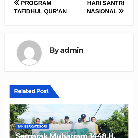
Navigasi
PROGRAM
HARI SANTRI
TAFIDHUL QUR’AN
NASIONAL
pos
By
admin
Related Post
TAK BERKATEGORI
Semarak Muharram 1448 H,