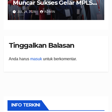
Muncar Sukses Gelar MPLS
Ramah 2026, Wujudkan
JUL 24, 2026
ADMIN
Peserta Didik Berkarakter,
Disiplin, dan Berprestasi
Tinggalkan Balasan
Anda harus
masuk
untuk berkomentar.
INFO TERKINI