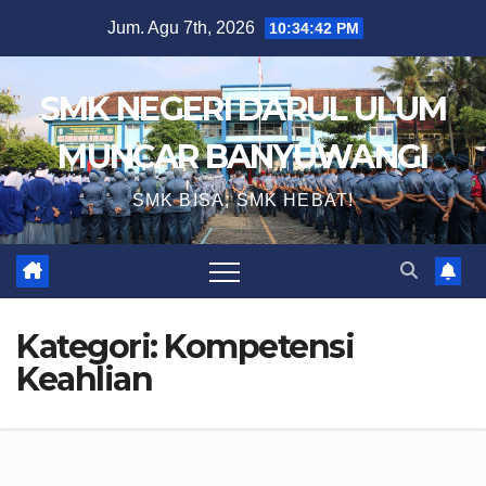
Skip
Jum. Agu 7th, 2026
10:34:42 PM
to
content
SMK NEGERI DARUL ULUM
MUNCAR BANYUWANGI
SMK BISA, SMK HEBAT!
Kategori:
Kompetensi
Keahlian