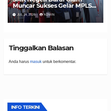
Muncar Sukses Gelar MPLS
Ramah 2026, Wujudkan
JUL 24, 2026
ADMIN
Peserta Didik Berkarakter,
Disiplin, dan Berprestasi
Tinggalkan Balasan
Anda harus
masuk
untuk berkomentar.
INFO TERKINI