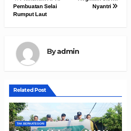
Navigasi
Pembuatan Selai
Nyantri
pos
Rumput Laut
By
admin
Related Post
TAK BERKATEGORI