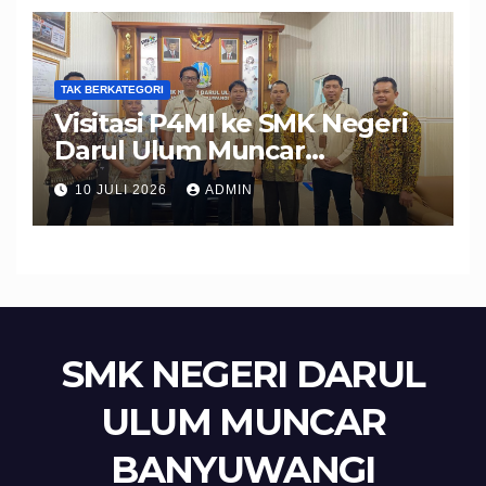
TAK BERKATEGORI
Visitasi P4MI ke SMK Negeri
Darul Ulum Muncar
Banyuwangi Perkuat Sinergi
10 JULI 2026
ADMIN
Edukasi dan Perlindungan
Calon Pekerja Migran
SMK NEGERI DARUL
ULUM MUNCAR
BANYUWANGI