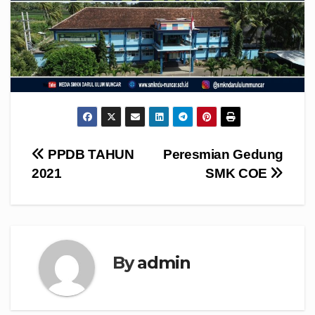
Navigasi
PPDB TAHUN
Peresmian Gedung
2021
SMK COE
pos
By
admin