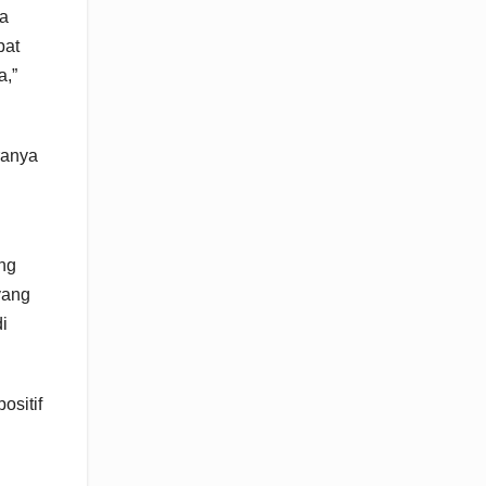
ga
pat
a,”
ranya
n
ang
yang
i
ositif