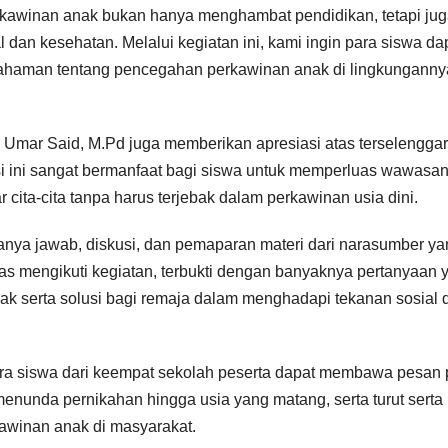
kawinan anak bukan hanya menghambat pendidikan, tetapi ju
dan kesehatan. Melalui kegiatan ini, kami ingin para siswa da
haman tentang pencegahan perkawinan anak di lingkunganny
Umar Said, M.Pd juga memberikan apresiasi atas terselengga
si ini sangat bermanfaat bagi siswa untuk memperluas wawasa
 cita-cita tanpa harus terjebak dalam perkawinan usia dini.
 tanya jawab, diskusi, dan pemaparan materi dari narasumber y
as mengikuti kegiatan, terbukti dengan banyaknya pertanyaan 
ak serta solusi bagi remaja dalam menghadapi tekanan sosial d
ara siswa dari keempat sekolah peserta dapat membawa pesan p
nunda pernikahan hingga usia yang matang, serta turut serta
winan anak di masyarakat.