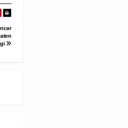
uncar
paten
gi