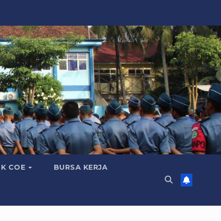
K COE
BURSA KERJA