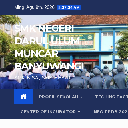
Skip
Ming. Agu 9th, 2026
8:37:36 AM
to
content
SMK NEGERI
DARUL ULUM
MUNCAR
BANYUWANGI
SMK BISA, SMK HEBAT!
PROFIL SEKOLAH
TECHING FA
CENTER OF INCUBATOR
INFO PPDB 20