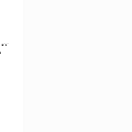
urut
n