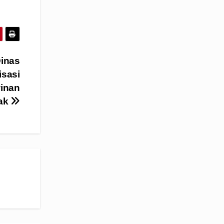
inas
isasi
inan
ak