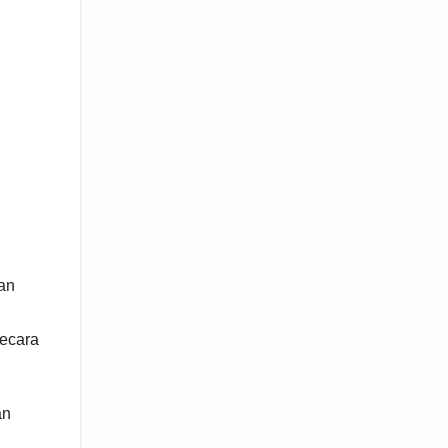
an
secara
an