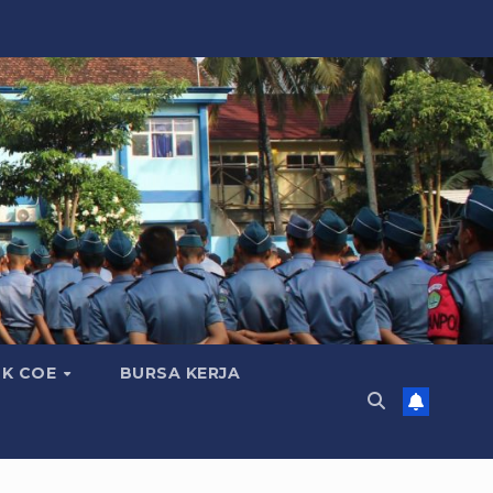
K COE
BURSA KERJA