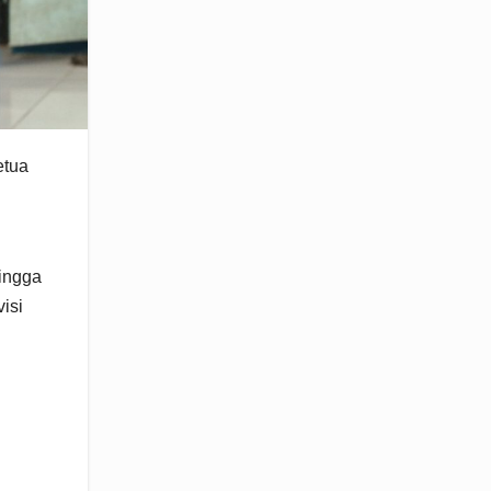
etua
hingga
isi