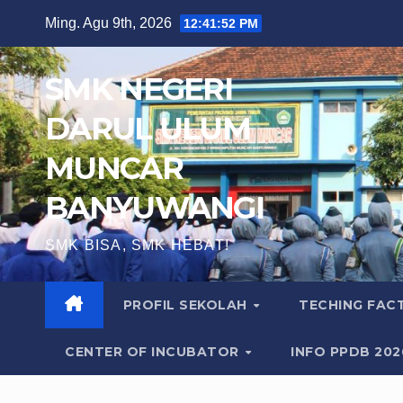
Skip
Ming. Agu 9th, 2026
12:41:54 PM
to
content
SMK NEGERI
DARUL ULUM
MUNCAR
BANYUWANGI
SMK BISA, SMK HEBAT!
PROFIL SEKOLAH
TECHING FA
CENTER OF INCUBATOR
INFO PPDB 20