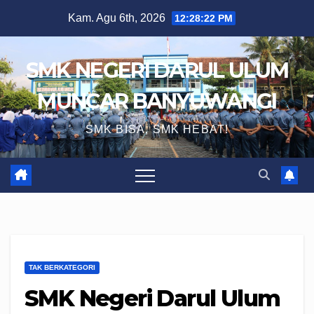
Skip
Kam. Agu 6th, 2026
12:28:23 PM
to
content
SMK NEGERI DARUL ULUM
MUNCAR BANYUWANGI
SMK BISA, SMK HEBAT!
TAK BERKATEGORI
SMK Negeri Darul Ulum