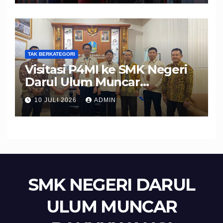
Disiplin, dan Berprestasi
TAK BERKATEGORI
Visitasi P4MI ke SMK Negeri
Darul Ulum Muncar
Banyuwangi Perkuat Sinergi
10 JULI 2026
ADMIN
Edukasi dan Perlindungan
Calon Pekerja Migran
SMK NEGERI DARUL
ULUM MUNCAR