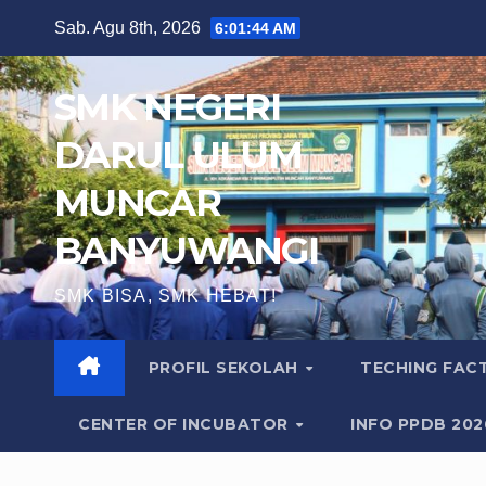
Skip
Sab. Agu 8th, 2026
6:01:45 AM
to
content
SMK NEGERI
DARUL ULUM
MUNCAR
BANYUWANGI
SMK BISA, SMK HEBAT!
PROFIL SEKOLAH
TECHING FA
CENTER OF INCUBATOR
INFO PPDB 20