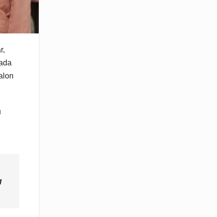
r,
pada
alon
u
g