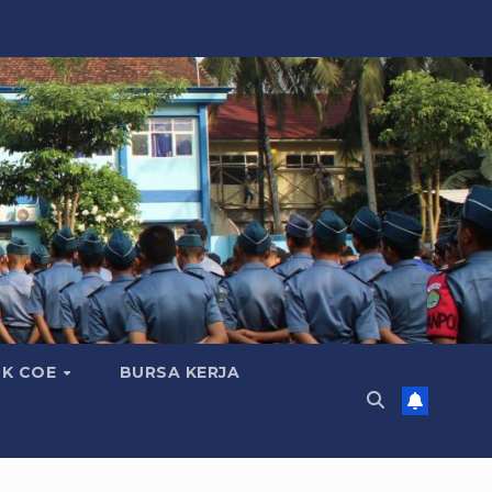
K COE
BURSA KERJA