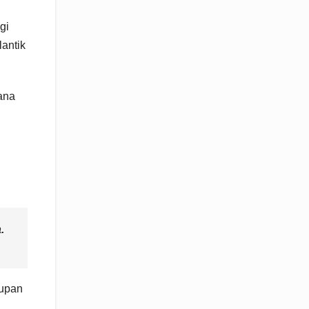
gi
antik
ana
.
dupan