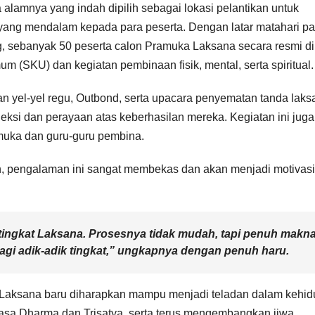
lamnya yang indah dipilih sebagai lokasi pelantikan untuk
yang mendalam kepada para peserta. Dengan latar matahari pa
, sebanyak 50 peserta calon Pramuka Laksana secara resmi dil
m (SKU) dan kegiatan pembinaan fisik, mental, serta spiritual.
n yel-yel regu, Outbond, serta upacara penyematan tanda laks
leksi dan perayaan atas keberhasilan mereka. Kegiatan ini juga
amuka dan guru-guru pembina.
kan, pengalaman ini sangat membekas dan akan menjadi motivasi
ingkat Laksana. Prosesnya tidak mudah, tapi penuh makna
gi adik-adik tingkat,” ungkapnya dengan penuh haru.
a Laksana baru diharapkan mampu menjadi teladan dalam kehi
asa Dharma dan Trisatya, serta terus mengembangkan jiwa