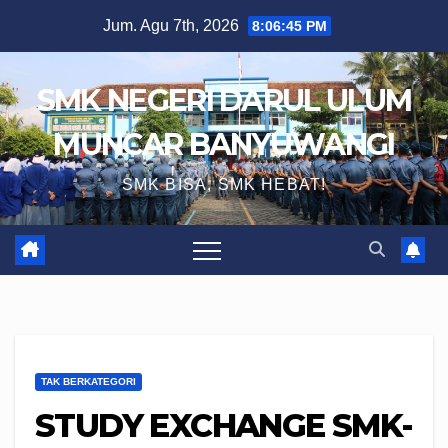
Skip
Jum. Agu 7th, 2026
8:06:45 PM
to
content
SMK NEGERI DARUL ULUM
MUNCAR BANYUWANGI
SMK BISA, SMK HEBAT!
TAK BERKATEGORI
STUDY EXCHANGE SMK-