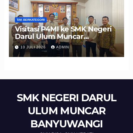
TAK BERKATEGORI
Visitasi P4MI ke SMK Negeri
Darul Ulum Muncar
Banyuwangi Perkuat Sinergi
10 JULI 2026
ADMIN
Edukasi dan Perlindungan
Calon Pekerja Migran
SMK NEGERI DARUL
ULUM MUNCAR
BANYUWANGI