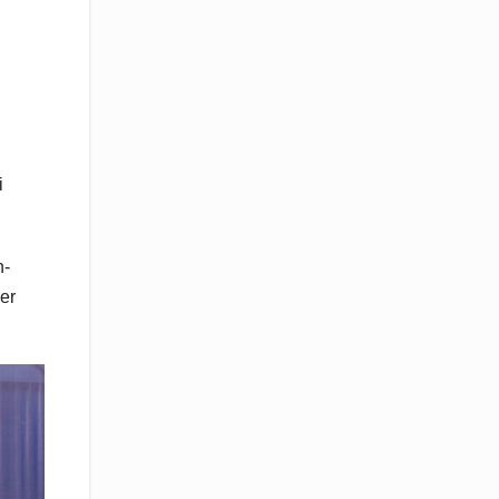
i
n-
er