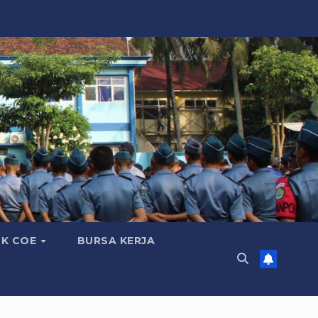
K COE
BURSA KERJA