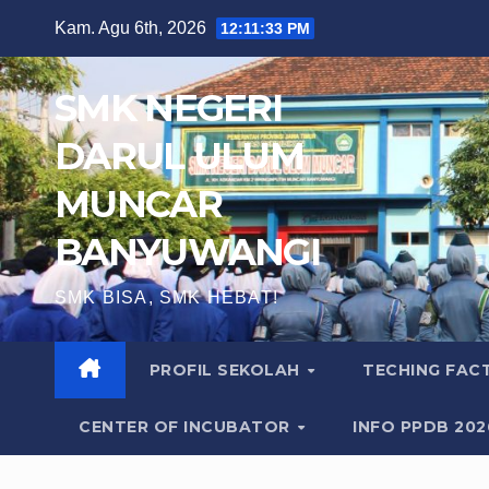
Skip
Kam. Agu 6th, 2026
12:11:35 PM
to
content
SMK NEGERI
DARUL ULUM
MUNCAR
BANYUWANGI
SMK BISA, SMK HEBAT!
PROFIL SEKOLAH
TECHING FA
CENTER OF INCUBATOR
INFO PPDB 20