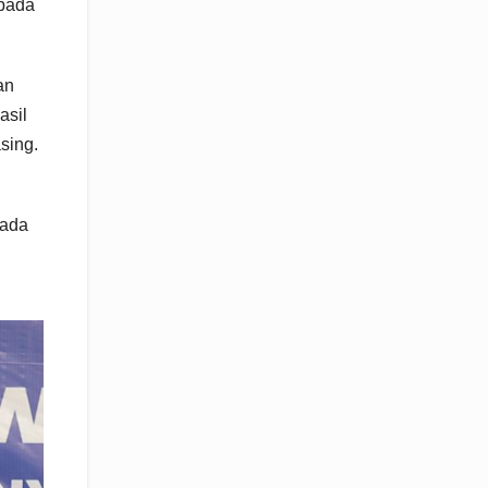
 pada
an
asil
sing.
pada