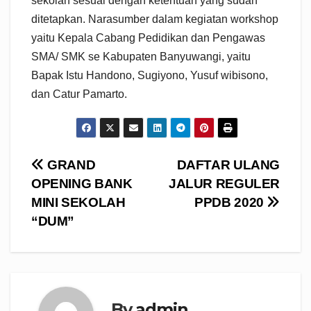
sekolah sesuai dengan ketentuan yang sudah
ditetapkan. Narasumber dalam kegiatan workshop
yaitu Kepala Cabang Pedidikan dan Pengawas
SMA/ SMK se Kabupaten Banyuwangi, yaitu
Bapak Istu Handono, Sugiyono, Yusuf wibisono,
dan Catur Pamarto.
Navigasi
GRAND
DAFTAR ULANG
OPENING BANK
JALUR REGULER
pos
MINI SEKOLAH
PPDB 2020
“DUM”
By
admin