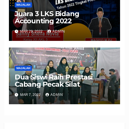
MAJALAH
Juara 3 LKS Bidang
Accounting 2022
MAR 29, 2022
ADMIN
MAJALAH
Dua Siswi Raih Prestasi
Cabang Pecak Silat
MAR 7, 2022
ADMIN