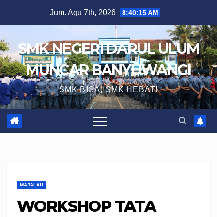
Skip
Jum. Agu 7th, 2026
8:40:16 AM
to
content
SMK NEGERI DARUL ULUM
MUNCAR BANYUWANGI
SMK BISA, SMK HEBAT!
MAJALAH
WORKSHOP TATA