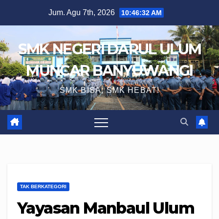
Skip
Jum. Agu 7th, 2026
10:46:33 AM
to
content
SMK NEGERI DARUL ULUM
MUNCAR BANYUWANGI
SMK BISA, SMK HEBAT!
TAK BERKATEGORI
Yayasan Manbaul Ulum