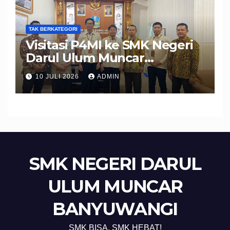
TAK BERKATEGORI
Visitasi P4MI ke SMK Negeri
Darul Ulum Muncar
Banyuwangi Perkuat Sinergi
10 JULI 2026
ADMIN
Edukasi dan Perlindungan
Calon Pekerja Migran
SMK NEGERI DARUL
ULUM MUNCAR
BANYUWANGI
SMK BISA, SMK HEBAT!