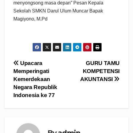
menyongsong masa depan” Pesan Kepala
Sekolah SMKN Darul Ulum Muncar Bapak
Magiyono, M.Pd
Navigasi
Upacara
GURU TAMU
Memperingati
KOMPETENSI
pos
Kemerdekaan
AKUNTANSI
Negara Republik
Indonesia ke 77
By
admin