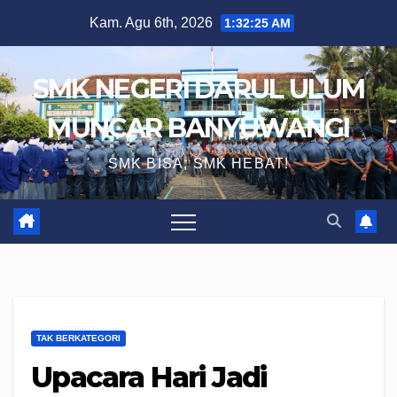
Skip
Kam. Agu 6th, 2026
1:32:25 AM
to
content
SMK NEGERI DARUL ULUM
MUNCAR BANYUWANGI
SMK BISA, SMK HEBAT!
TAK BERKATEGORI
Upacara Hari Jadi