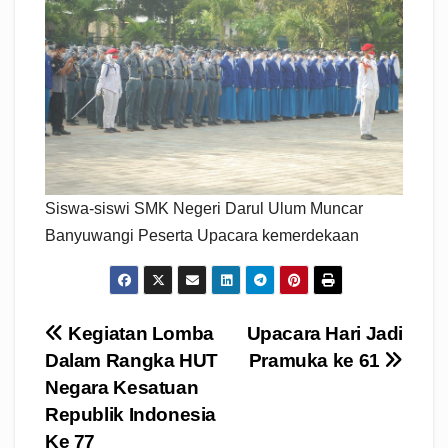
Siswa-siswi SMK Negeri Darul Ulum Muncar
Banyuwangi Peserta Upacara kemerdekaan
Navigasi
Kegiatan Lomba
Upacara Hari Jadi
Dalam Rangka HUT
Pramuka ke 61
pos
Negara Kesatuan
Republik Indonesia
Ke 77