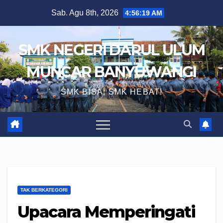
Skip
Sab. Agu 8th, 2026
4:56:20 AM
to
content
SMK NEGERI DARUL ULUM
MUNCAR BANYUWANGI
SMK BISA, SMK HEBAT!
TAK BERKATEGORI
Upacara Memperingati